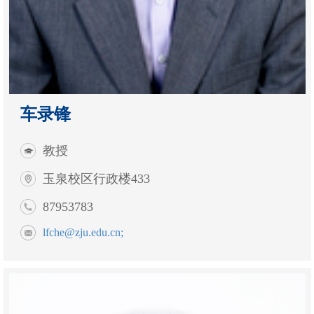
车录锋
教授
玉泉校区行政楼433
87953783
lfche@zju.edu.cn;