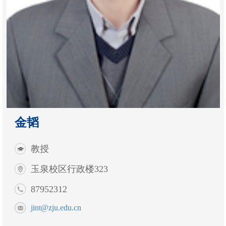
金韬
教授
玉泉校区行政楼323
87952312
jint@zju.edu.cn