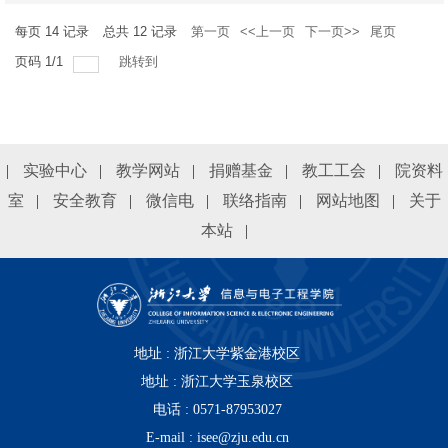
每页
14
记录
总共
12
记录
第一页
<<上一页
下一页>>
尾页
页码
1
/
1
跳转到
|
实验中心
|
教学网站
|
捐赠基金
|
教工工会
|
院资料
室
|
安全教育
|
微信电
|
联络指南
|
网站地图
|
关于
本站
|
地址 : 浙江大学紫金港校区
地址 :
浙江大学玉泉校区
电话 : 0571-87953027
E-mail : isee@zju.edu.cn