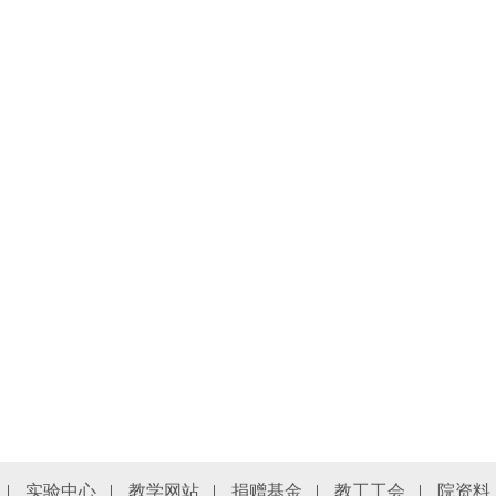
|
实验中心
|
教学网站
|
捐赠基金
|
教工工会
|
院资料