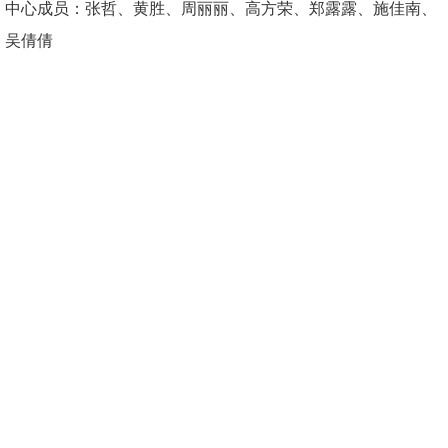
中心成员：张哲、黄胜、周丽丽、高方荣、郑露露、施佳南、
吴倩倩