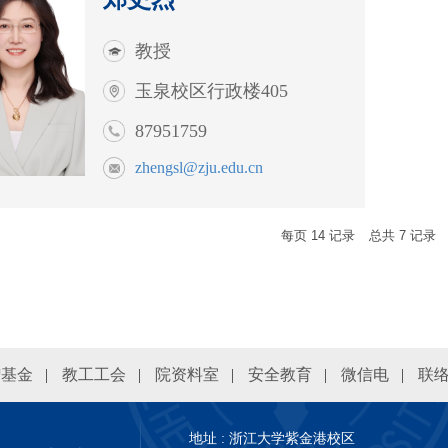
教授
玉泉校区行政楼405
87951759
zhengsl@zju.edu.cn
每页
14
记录
总共
7
记录
赠基金
|
教工工会
|
院资料室
|
安全教育
|
微信电
|
联
地址 : 浙江大学紫金港校区