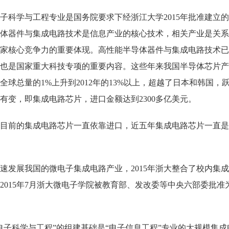
子科学与工程专业是国务院要求下经浙江大学
2015
年批准建立的
体器件与集成电路技术是信息产业的核心技术，相关产业是关系
家核心竞争力的重要体现。高性能半导体器件与集成电路技术已
也是国家重大科技专项的重要内容。这些年来我国半导体芯片产
全球总量的
1%
上升到
2012
年的
13%
以上，超越了日本和韩国，
有变，即集成电路芯片，进口金额达到
2300
多亿美元。
国目前的集成电路芯片一直依靠进口，近五年集成电路芯片一直是
速发展我国的微电子集成电路产业，
2015
年浙大整合了校内集成
2015
年
7
月浙大微电子学院被教育部、发改委等中央六部委批准为
电子科学与工程”的组建基础是“电子信息工程”专业的大规模集