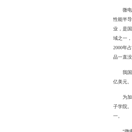
微电
性能半导
业，是国
域之一，
2000
年占
品一直没
我
亿美元。
为加
子学院。
一。
“微