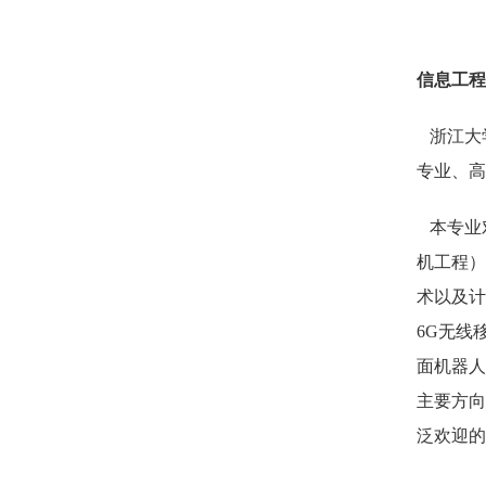
信息工程
浙江大
专业、高
本专业对
机工程）
术以及计
6G无线
面机器人
主要方向
泛欢迎的