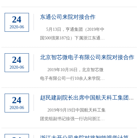
康客人，介绍了学院科技发展情况
并就企业提出的问题进行交流，虞
东通公司来院对接合作
24
露教授、赵毅教授等近10位老师参
2020-06
5月13日，亨通集团（2019年中
加对接。
国500强第187位）下属浙江东通光
网物联科技有限公司来院对接合
作。院长杨建义教授出席接待并详
北京智芯微电子有限公司来院对接合作
24
细介绍学院发展情况，双方下一步
2020-06
2019年10月16日，北京智芯微
合作进行详细交流。骆季奎教授、
电子有限公司一行10余人来学院对
董树...
接合作。院长杨建义教授出席会议
并介绍学院情况，超大所所长张明
24
赵民建副院长出席中国航天科工集团合作对接会
教授、史峥、张培勇、赵梦恋等几
2020-06
2019年9月19日中国航天科工集
位副所长，谭年熊教授、虞小鹏教
团党组副书记徐强一行访问浙江大
授...
学，郑强副书记出席会议并讲话。
我院赵民建副院长出席会议并介绍