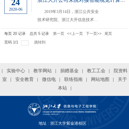
24
浙江大开公司来院对接智能视觉计算合作
学院情况，地方合作处、科研院、
2020-06
2019年3月14日，浙江公共安全
先研院以及部分学院参加会议。
技术研究院、浙江大开信息技术有
限公司、我院校友黄巨交等来院对
每页
20
记录
总共
5
记录
第一页
<<上一页
下一页>>
尾页
接合作事宜。院长杨建义教授出席
页码
1
/
1
跳转到
会议。虞露教授、沈会良教授、胡
浩基副教授、李英明副教授等老师
参...
|
实验中心
|
教学网站
|
捐赠基金
|
教工工会
|
院资料
室
|
安全教育
|
微信电
|
联络指南
|
网站地图
|
关于
本站
|
地址 : 浙江大学紫金港校区