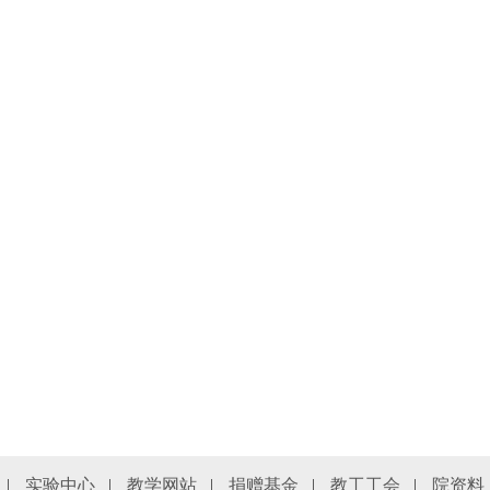
|
实验中心
|
教学网站
|
捐赠基金
|
教工工会
|
院资料