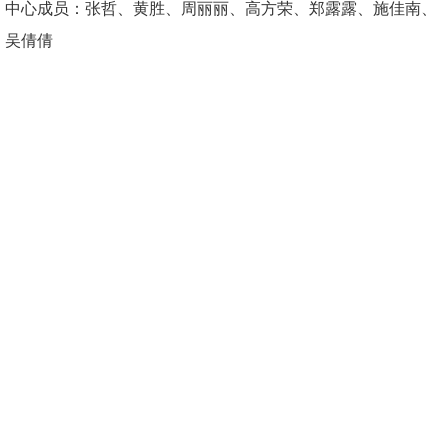
中心成员：张哲、黄胜、周丽丽、高方荣、郑露露、施佳南、
吴倩倩