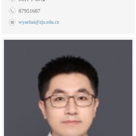
87951687
wyuehai@zju.edu.cn