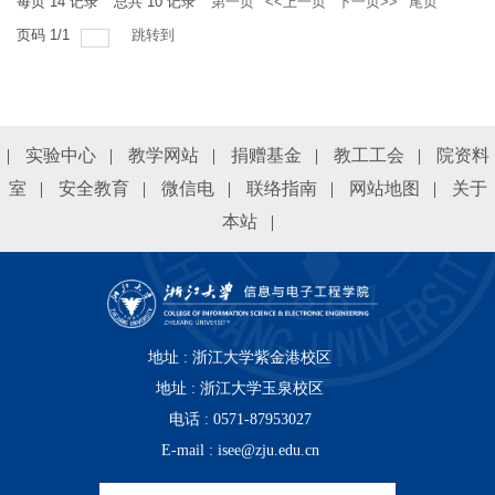
每页
14
记录
总共
10
记录
第一页
<<上一页
下一页>>
尾页
页码
1
/
1
跳转到
|
实验中心
|
教学网站
|
捐赠基金
|
教工工会
|
院资料
室
|
安全教育
|
微信电
|
联络指南
|
网站地图
|
关于
本站
|
地址 : 浙江大学紫金港校区
地址 :
浙江大学玉泉校区
电话 : 0571-87953027
E-mail : isee@zju.edu.cn