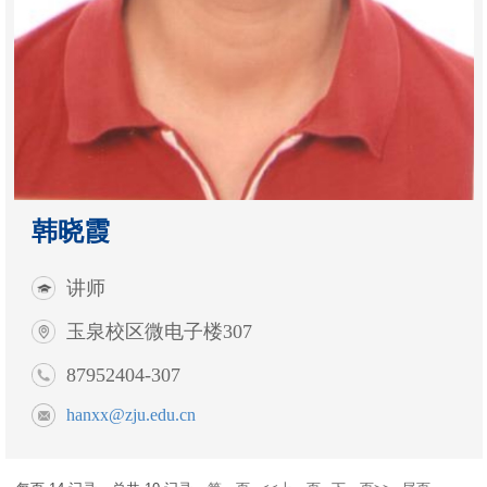
韩晓霞
讲师
玉泉校区微电子楼307
87952404-307
hanxx@zju.edu.cn