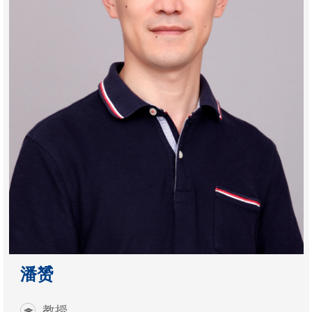
潘赟
教授