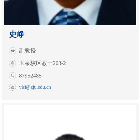
史峥
副教授
玉泉校区教一203-2
87952485
vlsi@zju.edu.cn