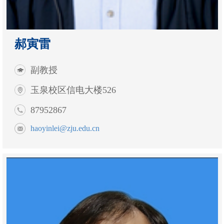
郝寅雷
副教授
玉泉校区信电大楼526
87952867
haoyinlei@zju.edu.cn