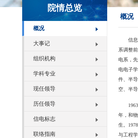
院情总览
概况
概况
信息
大事记
系调整前
组织机构
电系，先
电电子学
学科专业
件、半导
现任领导
空、半导
历任领导
19
年，和物
信电标志
生。19
联络指南
与工程学