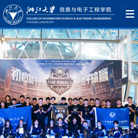
信电学院 x OPPO “致远计划”代表团赴马来西亚
交流访问
7月19日至25日，浙江大学信息与电子工程学院党委书记孙
棋、副院长王玮带队，组织30余名师生组成信电学院 x
OPPO“致远计划”海外社会实践代表团赴马来西亚吉隆坡开展
交流访问。
查看详情 +
全国奖项+1！我院李宇波副教授《数字系统》课