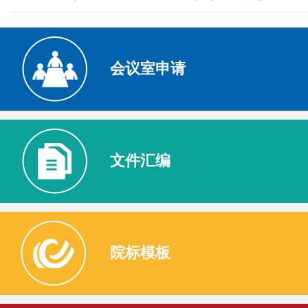
信电学院党委关于召开庆祝建党105周年 大会暨树立和践行正确政绩观学习教育 工...
2026-06-26
会议室申请
【信电强院，担当有我】强国有我——信电学院关于组织学生赴杭州迪普科技公司走访交...
2026-06-11
信电学院2025-2026学年春夏学期党员发展公示
2026-06-03
【信电引领，强军有我】信电学院关于组织学生赴中国航天集团九院、五院和信息支援...
2026-06-01
文件汇编
【信电强院，担当有我】职引未来——信电学院关于召开选调生政策宣讲会的通知
2026-05-29
【信电强院，担当有我】强国有我——信电学院关于组织学生赴中国移动杭州研发中心走...
2026-05-26
院标模板
【信电强院，担当有我】强国有我，青春可为 ——信电学院举办第十三期青银讲堂
2026-05-26
【信电强院，担当有我】职引未来——信电学院关于组织“最美证件照”拍摄活动的通知
2026-05-22