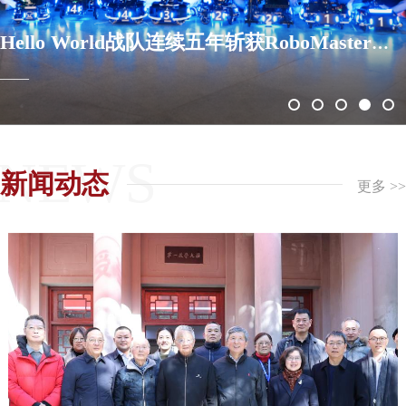
程在全国高校教师教学创新大赛斩获二等奖
Hello World战队连续五年斩获RoboMaster机甲大师全国赛一等奖
近日，第六届全国高校教师教学创新大赛全国赛落下帷幕。
——
我院李宇波副教授牵头负责的《数字系统》课程荣获新工科
副高组二等奖，这是我院教师在国家级教学赛事中取得的首
个奖项。定稿
NEWS
查看详情 +
新闻动态
更多 >>
喜报 | 我院四项教学成果获中国电子学会2026年
电子信息教学成果奖
7月19日，中国电子学会2026年电子信息教学成果大赛颁奖
典礼在西安举行。我院教师团队在中国电子学会2026电子信