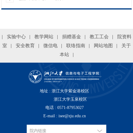
信息与电子工程学院转专业工作细则 （试行）
2026-06-29
信电学院关于2026-2027学年秋冬学期本科生转专业有关事项的通知
2026-06-29
【公示】关于学院拟推荐申报浙江大学2026年度本科教材建设项目的公示
2026-06-24
|
实验中心
|
教学网站
|
捐赠基金
|
教工工会
|
院资料
信电学院关于2026-2027学年秋冬学期（含暑期短学期）本科生选课相关事项的提醒
2026-06-04
室
|
安全教育
|
微信电
|
联络指南
|
网站地图
|
关于
本站
|
信电学院关于公布2026-2027学年短学期《项目实习》课程申请初审通过名单的通知
2026-05-26
信电学院关于2025级“香农卓越班”录取名单公布的通知
2026-05-25
信电学院2025年四级科研训练通知10：结题答辩成绩和经费报销的通知
2026-05-25
地址 : 浙江大学紫金港校区
浙江大学玉泉校区
电话 : 0571-87953027
关于2026年秋季研究生（含硕士、博士）预答辩前信息公示
2026-04-01
E-mail : isee@zju.edu.cn
关于2026年秋季研究生（含硕士、博士）学位申请确认的通知
2026-04-01