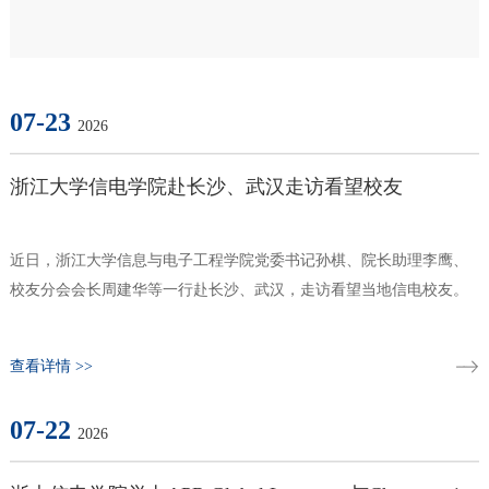
07-23
以创新启蒙点亮未来——“图灵杯”全国青少年编
2026
程及人工智能挑战活动浙江分区在浙江大学举行
浙江大学信电学院赴长沙、武汉走访看望校友
当人工智能深刻改变世界，创新能力成为面向未来的重要素
养，高校正不断将创新教育向基础教育延伸，让更多青少年
近日，浙江大学信息与电子工程学院党委书记孙棋、院长助理李鹰、
在科技实践中点燃创造梦想。7月18日，由中国光华科技基
校友分会会长周建华等一行赴长沙、武汉，走访看望当地信电校友。
金会主办、清华大学计算机科学与技术系支持、浙...
查看详情 +
查看详情 >>
07-22
2026