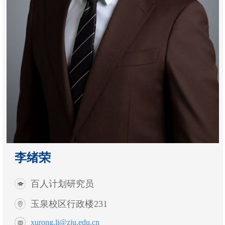
李绪荣
百人计划研究员
玉泉校区行政楼231
xurong.li@zju.edu.cn