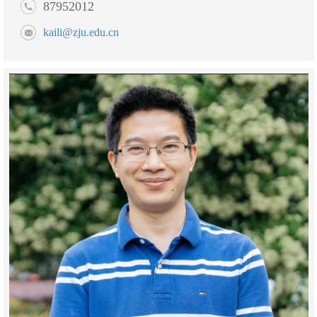
87952012
kaili@zju.edu.cn