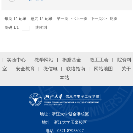
每页
14
记录
总共
14
记录
第一页
<<上一页
下一页>>
尾页
页码
1
/
1
跳转到
|
实验中心
|
教学网站
|
捐赠基金
|
教工工会
|
院资料
室
|
安全教育
|
微信电
|
联络指南
|
网站地图
|
关于
本站
|
地址 : 浙江大学紫金港校区
地址 :
浙江大学玉泉校区
电话 : 0571-87953027