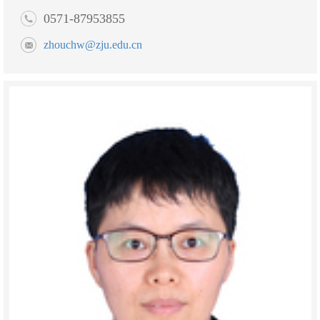
0571-87953855
zhouchw@zju.edu.cn