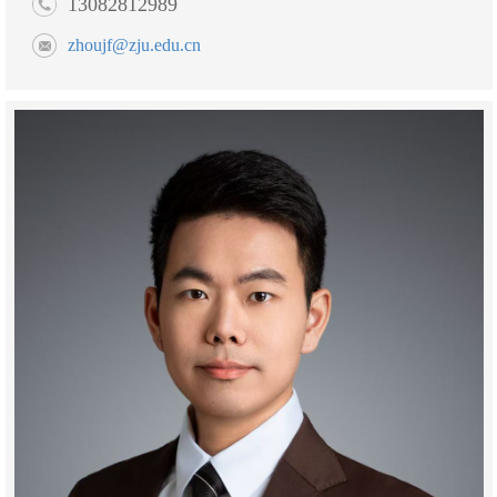
13082812989
zhoujf@zju.edu.cn