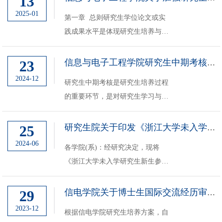
13
生）操作手册.docx
2025-01
第一章 总则研究生学位论文或实
践成果水平是体现研究生培养与学
位授予质量的主要标志，学位论文
或实践成果的开题报告或可行性论
23
信息与电子工程学院研究生中期考核实施细则
证报告、中期进展报告、预答辩等
2024-12
研究生中期考核是研究生培养过程
学位论文或实践成果过程管理环节
的重要环节，是对研究生学习与科
是提高研究...
研情况的一次全面考查。根据《浙
江大学博士研究生中期考核实施办
25
研究生院关于印发《浙江大学未入学研究生新生参与 导师科研活动有关规定》...
法（试行）》[浙大研院发
2024-06
各学院(系)：经研究决定，现将
2024（21）号]的相关规定，结合
《浙江大学未入学研究生新生参与
本系实际情况，特制订本实施细...
导师科研活动有关规定》印发给你
们，请遵照执行。 ...
29
信电学院关于博士生国际交流经历审核的说明
2023-12
根据信电学院研究生培养方案，自