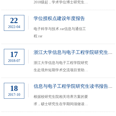
2018级起，学术学位博士研究生在
学期间应有一次海外学习交流或出
境参加国际会议的经历。自2023级
学位授权点建设年度报告
22
起，所有全日制博士研究生（包括
2022-04
电子科学与技术.rar信息与通信工
学术学位、专业学位）在学期间应
程.rar
有一次海外学习交流或...
17
浙江大学信息与电子工程学院研究生赴境外短期学术交流项目资助管理办法（试...
2018-07
浙江大学信息与电子工程学院研究
生赴境外短期学术交流项目资助管
理办法（试行） 第一章 总则
第一条 资助优秀研究生赴海外参
18
信息与电子工程学院研究生读书报告实施细则（2017修订版）
加短期学术交流项目，旨在鼓励我
2017-10
根据校研究生院相关培养方案的要
院研究生积极参与国际学术交流，
求，硕士研究生在学期间须做读书
推进...
（学术）报告4次，其中至少公开