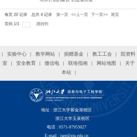
每页
20
记录
总共
4
记录
第一页
<<上一页
下一页>>
尾页
页码
1
/
1
跳转到
|
实验中心
|
教学网站
|
捐赠基金
|
教工工会
|
院资料
室
|
安全教育
|
微信电
|
联络指南
|
网站地图
|
关于
本站
|
地址 : 浙江大学紫金港校区
浙江大学玉泉校区
电话 : 0571-87953027
E-mail : isee@zju.edu.cn