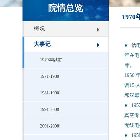
院情总览
197
概况
大事记
● 信
年在电
1970年以前
等。
195
1971-1980
调15
1981-1990
邓汉馨
● 1
1991-2000
真空专
无线电
2001-2008
● 1