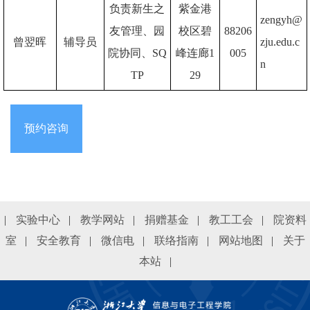
负责新生之
紫金港
zengyh@
友管理、
园
校区碧
88206
曾翌晖
辅导员
zju.edu.c
院协同、SQ
峰连廊1
005
n
TP
29
预约咨询
|
实验中心
|
教学网站
|
捐赠基金
|
教工工会
|
院资料
室
|
安全教育
|
微信电
|
联络指南
|
网站地图
|
关于
本站
|