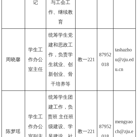
记
与工会工
作、继续教
育
统筹学生党
建和思政工
学生工
tashazho
作，负责学
87952
周晓馨
作办公
教一221
u@zju.ed
生就业、创
018
室主任
u.cn
新创业、骨
干培养等
统筹学生团
建工作，负
学生工
责班 主任班
mengyao
作办公
级建设、学
87952
陈梦瑶
教一221
ch@zju.e
室副主
风建设、社
018