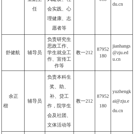
du.cn
任
会实践、心
理健康、志
愿者等
负责研究生
思政工作、
jianhangs
87952
舒健航
辅导员
学生就业工
教一212
@zju.ed
180
作、宣传工
u.cn
作等
负责本科生
奖、助、
yuzhengk
余正
补、贷工
87952
辅导员
教一212
ai@zju.e
楷
作，院学生
180
du.cn
会及社团、
文体活动等