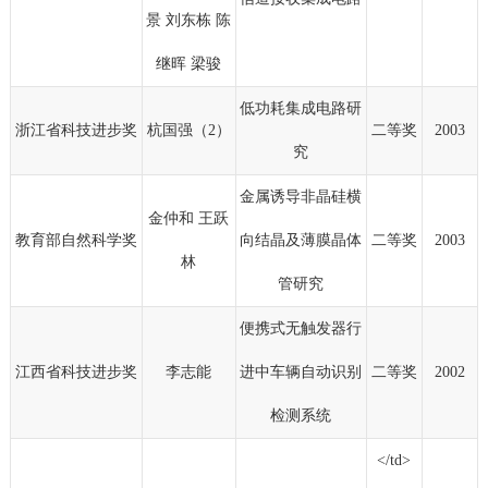
景 刘东栋 陈
继晖 梁骏
低功耗集成电路研
浙江省科技进步奖
杭国强（2）
二等奖
2003
究
金属诱导非晶硅横
金仲和 王跃
教育部自然科学奖
向结晶及薄膜晶体
二等奖
2003
林
管研究
便携式无触发器行
江西省科技进步奖
李志能
进中车辆自动识别
二等奖
2002
检测系统
</td>