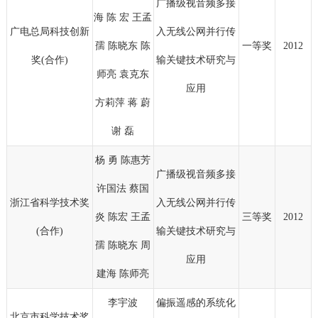
广播级视音频多接
海 陈 宏 王孟
广电总局科技创新
入无线公网并行传
孺 陈晓东 陈
一等奖
2012
奖(合作)
输关键技术研究与
师亮 袁克东
应用
方莉萍 蒋 蔚
谢 磊
杨 勇 陈惠芳
广播级视音频多接
许国法 蔡国
浙江省科学技术奖
入无线公网并行传
炎 陈宏 王孟
三等奖
2012
(合作)
输关键技术研究与
孺 陈晓东 周
应用
建海 陈师亮
李宇波
偏振遥感的系统化
北京市科学技术奖