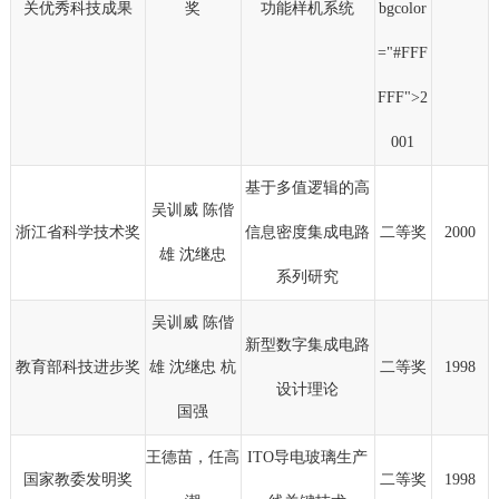
关优秀科技成果
奖
功能样机系统
bgcolor
="#FFF
FFF">2
001
基于多值逻辑的高
吴训威 陈偕
浙江省科学技术奖
信息密度集成电路
二等奖
2000
雄 沈继忠
系列研究
吴训威 陈偕
新型数字集成电路
教育部科技进步奖
雄 沈继忠 杭
二等奖
1998
设计理论
国强
王德苗，任高
ITO导电玻璃生产
国家教委发明奖
二等奖
1998