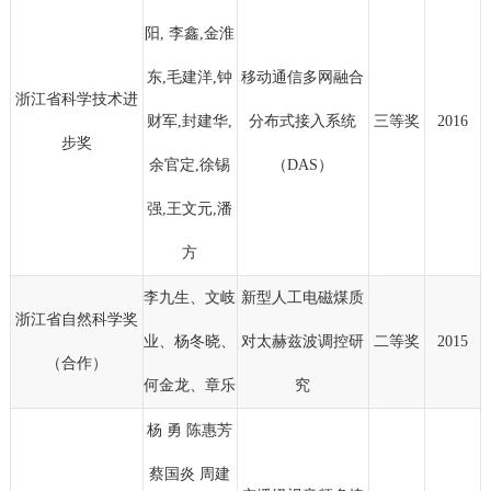
阳, 李鑫,金淮
东,毛建洋,钟
移动通信多网融合
浙江省科学技术进
财军,封建华,
分布式接入系统
三等奖
2016
步奖
余官定,徐锡
（DAS）
强,王文元,潘
方
李九生、文岐
新型人工电磁煤质
浙江省自然科学奖
业、杨冬晓、
对太赫兹波调控研
二等奖
2015
（合作）
何金龙、章乐
究
杨 勇 陈惠芳
蔡国炎 周建