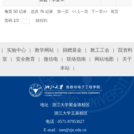
每页
50
记录
总共
76
记录
第一页
<<上一页
下一页>>
尾页
页码
1
/
2
跳转到
|
实验中心
|
教学网站
|
捐赠基金
|
教工工会
|
院资料
室
|
安全教育
|
微信电
|
联络指南
|
网站地图
|
关于
本站
|
地址 : 浙江大学紫金港校区
浙江大学玉泉校区
电话 : 0571-87953027
E-mail : isee@zju.edu.cn