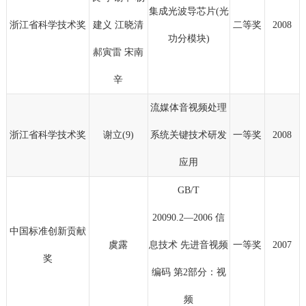
集成光波导芯片(光
浙江省科学技术奖
建义 江晓清
二等奖
2008
功分模块)
郝寅雷 宋南
辛
流媒体音视频处理
浙江省科学技术奖
谢立(9)
系统关键技术研发
一等奖
2008
应用
GB/T
20090.2―2006 信
中国标准创新贡献
虞露
息技术 先进音视频
一等奖
2007
奖
编码 第2部分：视
频