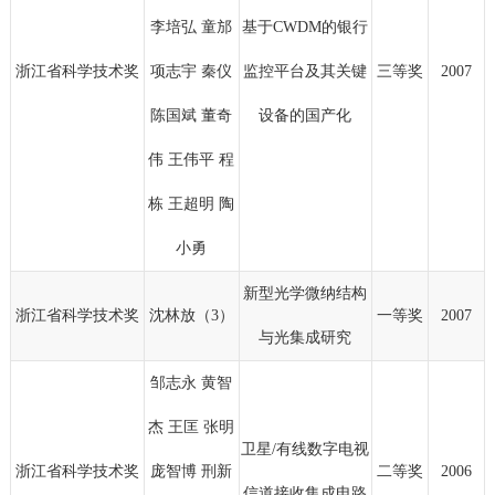
李培弘 童邡
基于CWDM的银行
浙江省科学技术奖
项志宇 秦仪
监控平台及其关键
三等奖
2007
陈国斌 董奇
设备的国产化
伟 王伟平 程
栋 王超明 陶
小勇
新型光学微纳结构
浙江省科学技术奖
沈林放（3）
一等奖
2007
与光集成研究
邹志永 黄智
杰 王匡 张明
卫星/有线数字电视
浙江省科学技术奖
庞智博 刑新
二等奖
2006
信道接收集成电路