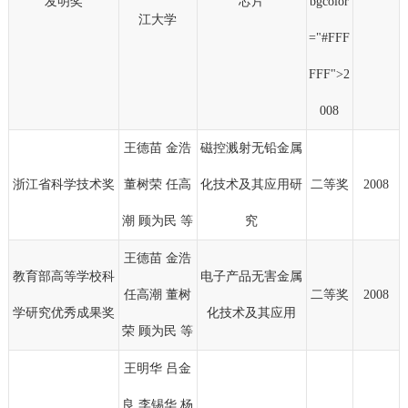
发明奖
芯片
bgcolor
江大学
="#FFF
FFF">2
008
王德苗 金浩
磁控溅射无铅金属
浙江省科学技术奖
董树荣 任高
化技术及其应用研
二等奖
2008
潮 顾为民 等
究
王德苗 金浩
教育部高等学校科
电子产品无害金属
任高潮 董树
二等奖
2008
学研究优秀成果奖
化技术及其应用
荣 顾为民 等
王明华 吕金
良 李锡华 杨