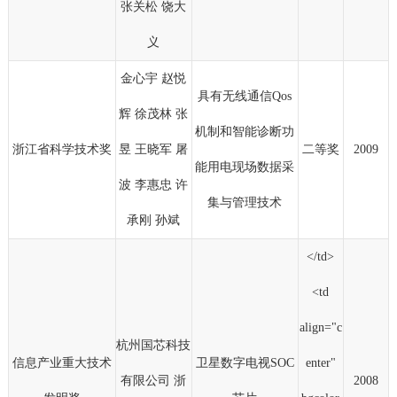
张关松 饶大
义
金心宇 赵悦
具有无线通信Qos
辉 徐茂林 张
机制和智能诊断功
浙江省科学技术奖
昱 王晓军 屠
二等奖
2009
能用电现场数据采
波 李惠忠 许
集与管理技术
承刚 孙斌
</td>
<td
align="c
杭州国芯科技
信息产业重大技术
卫星数字电视SOC
enter"
有限公司 浙
2008