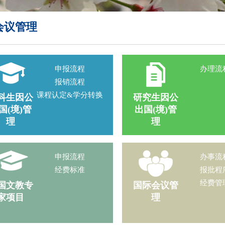
会议管理
申报流程
办理流
报销流程
课程认定&学分转换
科生因公
研究生因公
国(境)管
出国(境)管
理
理
申报流程
办事流
经费标准
报批程
经费管
国文教专
国际会议管
家项目
理