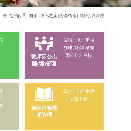
您的位置 :
首页
国际交流
办事指南
国际会议管理
程
回国（境）审核
办理流程和须知
因公赴台审核
教师因公出
国(境)管理
程
工作证办理手续
序
表格下载
理
全职外籍教
师管理