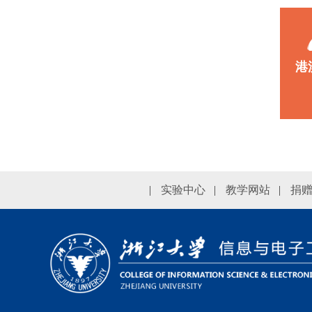
港
|
实验中心
|
教学网站
|
捐