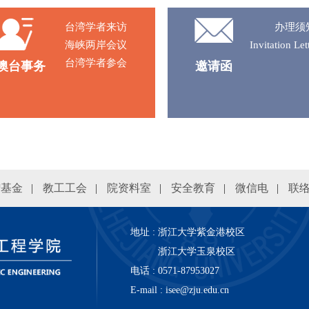
台湾学者来访
办理须
海峡两岸会议
Invitation Let
台湾学者参会
澳台事务
邀请函
赠基金
|
教工工会
|
院资料室
|
安全教育
|
微信电
|
联
地址 : 浙江大学紫金港校区
浙江大学玉泉校区
电话 : 0571-87953027
E-mail : isee@zju.edu.cn