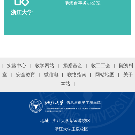
港澳台事务办公室
浙江大学
|
实验中心
|
教学网站
|
捐赠基金
|
教工工会
|
院资料
室
|
安全教育
|
微信电
|
联络指南
|
网站地图
|
关于
本站
|
地址 : 浙江大学紫金港校区
浙江大学玉泉校区