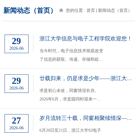
新闻动态（首页）
您的位置 :
首页
新闻动态（首页）
浙江大学信息与电子工程学院欢迎您！
29
2026-06
当今时代，电子信息技术彻底改变
了信息的获取、传递、存储和处理
方式，为人类社会带来了巨大的进
步。从我们熟知的手机、计算机、
29
廿载归来，仍是求是少年——浙江大学信电学院2006届毕业二十周年同学会圆满举...
5G、WiFi、互联网到自动驾驶、
2026-06
求是初心未改，同窗情谊长存。
DeepSeek等智能化应用，都是电子
2026年6月，求是园同时迎来一
信息技术的产物。电子信...
批“归客”——信电学院2006届校
友。四个专业、十二个班级，两百
27
岁月流转三十载，同窗相聚续情深——92级电子工程专业校友毕业三十周年返校活...
余位同学重返母校。这是学院史上
2026-06
6月20日至21日，浙江大学92电子
规模最大的一次返校，也是时隔二