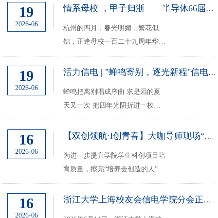
月5日，信息与通信网络工程研究
19
情系母校 ，甲子归浙——半导体66届毕业60周年校友回返母校活动记实
所研究生第三党支部与信工2301团
2026-06
杭州的四月，春光明媚，繁花似
支部组织学生前往中国移动杭州研
锦，正逢母校一百二十九周年华诞
发中心开展走访交流。...
的喜庆时节。当我们收到信电学院
校友会发来的返校邀请函时，那份
19
活力信电 | "蝉鸣寄别，逐光新程"信电学院2026届毕业晚会圆满落幕
热情洋溢的文字，一下子点燃了大
2026-06
蝉鸣把离别唱成序曲 求是园的夏
家心底深藏多年的期盼。同学们喜
天又一次 把四年光阴折进一枚信
出望外，纷纷报名应约。...
封 ——6月5日玉泉永谦剧场 信息
与电子工程学院2026届 蝉鸣寄
16
【双创领航·I创青春】大咖导师现场“划重点”！这场科创赛事模拟路演会干货...
别，逐光新程 毕业晚会在掌声与
2026-06
为进一步提升学院学生科创项目培
呼声中圆满落幕
育质量，擦亮“培养会创造的人”这
一育人品牌，近日，信电学院“信
创孵化营”科创赛事模拟路演会暨
16
浙江大学上海校友会信电学院分会正式成立
第119期“I·SEE”学术论坛在玉泉校
2026-06