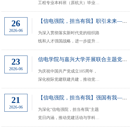
工程专业本科班（原杭大）毕业三
十年，06届信电校友的首次重...
十周年返校活动隆重举行。近四十
名师生欢聚一堂，共忆青春岁月，
26
【信电强院，担当有我】职引未来——信电学院开展现场简历修改活动
畅叙同窗情谊，共话母校发展。
2026-06
为深入贯彻落实新时代党的组织路
线和人才强国战略，进一步提升学
生职业素养与就业核心竞争力，引
导广大学生在职业选择中坚定理想
23
信电学院与嘉兴大学开展联合主题党日活动
信念、在个人发展中服务国家战略
2026-06
为庆祝中国共产党成立105周年，
需求，2026年5月26日下午，信电
深化校际党建联建共建，推动党建
学院在玉泉校区教四112...
引领学科建设、人才引育深度融
合，6月17日，浙江大学信息与电
21
【信电强院，担当有我】强国有我——信电学院师生赴中国移动杭州研发中心走访...
子工程学院赴嘉兴大学联合开展了
2026-06
为深化“信电强院，担当有我”主题
以“百年风华赓续传 聚力同行践初
党日内涵，推动党建活动与学科专
心”为主题的党日活动。...
业、产业前沿有机融合，2026年6