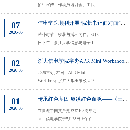
招生宣传工作动员培训会。由我院
学记忆，像阳光雨露，...
主要牵头的重庆招生组因招宣成绩
优异、全方位工作成效显著，荣
07
信电学院顺利开展“院长书记面对面”系列活动之“择一事，终一生”高质量就...
获“2025年浙江大学本科招生宣传
2026-06
芒种时节，收获与播种同在。6月5
工作先进集体一等奖”，浙江大学
日下午，浙江大学信息与电子工程
校长马琰铭在会上为获奖...
学院“院长书记面对面”系列活动
之“择一事，终一生”高质量就业专
02
浙大信电学院举办APR Mini Workshop，聚焦超分辨成像前沿
场座谈会顺利举行。学院党委书记
2026-06
2026年5月27日，APR Mini
孙棋、党委副书记艾静，学院发展
Workshop在浙江大学玉泉校区举
联络办、教务办、学...
行。本次研讨会由AIP Publishing出
版社与Applied Physics
01
传承红色基因 赓续红色血脉——《王尽美在青岛》纪录片捐赠仪式在信息与电子...
Reviews（APR）期刊支持，信电
2026-06
在喜迎中国共产党成立105周年之
学院青年教师发展中心承办，光电
际，信电学院于5月28日上午在玉
学院杨青教授和信电学院研究员、
泉校区第一教学楼奕电科技会议厅
APR期...