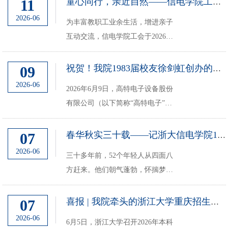
11
童心同行，亲近自然——信电学院工会举办亲子活动
2026-06
为丰富教职工业余生活，增进亲子
互动交流，信电学院工会于2026年
6月6日举办“童心同行·亲近自然”亲
子户外活动。大小朋友们暂别城市
09
祝贺！我院1983届校友徐剑虹创办的高特电子成功上市
喧嚣，走进绿水青山，在德清莫干
2026-06
2026年6月9日，高特电子设备股份
山树心营地，共度温馨快乐的节日
有限公司（以下简称“高特电子”）
时光。抵达营地后...
在深交所创业板正式挂牌上市。该
公司由浙江大学信息与电子工程学
07
春华秋实三十载——记浙大信电学院1996届电子工程专业同学会
院1983届半导体器件专业校友徐剑
2026-06
三十多年前，52个年轻人从四面八
虹创办。浙江大学信电学院党委书
方赶来。他们朝气蓬勃，怀揣梦想
记孙棋、浙江大学校...
穿过浙大西溪校区的大门，相逢在
西三教学楼电子工程系。四年青春
07
喜报 | 我院牵头的浙江大学重庆招生组荣获2025年招生宣传工作先进集体一等...
岁月，大家朝夕相处，同沐恩师教
2026-06
6月5日，浙江大学召开2026年本科
诲，共织同窗情谊。那段难忘的大