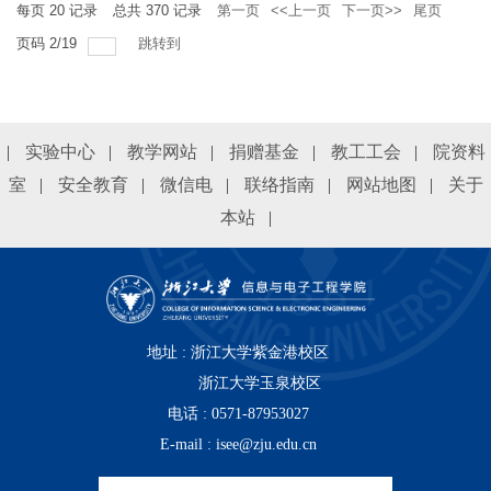
每页
20
记录
总共
370
记录
第一页
<<上一页
下一页>>
尾页
举行纪录片《王尽美在青岛》捐赠
页码
2
/
19
跳转到
仪式。青岛建园文化传媒有限公司
董事长王元会、导演王绍君，浙江
大学关工委顾问、信息与...
|
实验中心
|
教学网站
|
捐赠基金
|
教工工会
|
院资料
室
|
安全教育
|
微信电
|
联络指南
|
网站地图
|
关于
本站
|
地址 : 浙江大学紫金港校区
浙江大学玉泉校区
电话 : 0571-87953027
E-mail : isee@zju.edu.cn