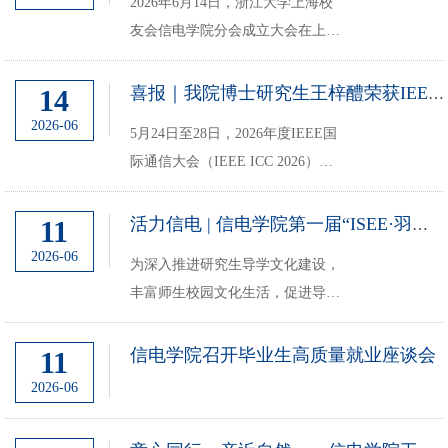
2026年6月14日，浙江大学上海校
区教一102举行。本次活动聚焦创
友会信电学院分会成立大会在上海
新创业大赛与研究...
市徐汇区建国宾馆隆重召开。浙江
大学信电学院党委书记孙棋，浙大
14
喜报｜我院博士研究生王梓醴荣获IEEE ICC 2026最佳论文奖
宁波理工学院原副校长、浙江大学
2026-06
5月24日至28日，2026年度IEEE国
信电学院原院长章献民，浙江大学
际通信大会（IEEE ICC 2026）在
信电学院校友分会会长...
英国格拉斯哥举行。会上，我院张
朝阳教授指导的2025级博士生王梓
11
活力信电 | 信电学院第一届“ISEE·羽你同行”师生羽毛球团体赛圆满落幕
醴所宣读的论文荣获大会最佳论文
2026-06
为深入推进研究生导学文化建设，
奖。
丰富师生校园文化生活，促进导师
与研究生之间的交流互动，浙江大
学信息与电子工程学院第一届
信电学院召开毕业生高质量就业座谈会
11
ISEE·“羽”你同行师生羽毛球团体
2026-06
赛于2026年5月30日在玉泉校区羽
毛球房顺利举办。作为学...