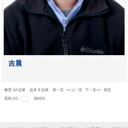
吉晨
每页
14
记录
总共
9
记录
第一页
<<上一页
下一页>>
尾页
页码
1
/
1
跳转到