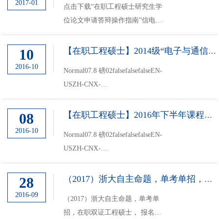
2017-01
点击下载“在职工程硕士研究生学
位论文申请答辩操作指南”信电学
院在职工程硕士办公室联系方式联
系人：沈老师通讯地址：杭州浙大
10
【在职工程硕士】2014级“电子与通信工程”杭州班英语考试安排
路38号浙大玉泉校区行政楼231
2016-10
Normal07.8 磅02falsefalsefalseEN-
室，信电学院工程硕士办公室，邮
USZH-CNX-
编：310027联...
NONEMicrosoftInternetExplorer42014
级电子与通信工程-杭州班同学请
08
【在职工程硕士】2016年下半年课程安排
注意：本学期英语考试安排如下：
2016-10
Normal07.8 磅02falsefalsefalseEN-
一、口语考试时间及地点：2016年
USZH-CNX-
10月16日09:00开始，紫金港校区
NONEMicrosoftInternetExplorer4各
东1B-1...
位在职工程硕士研究生同学请注
28
（2017）浙大自主命题，单考单招，在职双证工程硕士
意： 2016年下半年信电学院在职
2016-09
（2017）浙大自主命题，单考单
工程硕士研究生课程安排如下：杭
招，在职双证工程硕士， 报名时
州班【2014级电子与通信工程】从