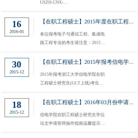
USZH-CNX-
NONEMicrosoftInternetExplorer4各
位在职工程硕士研究生同学请注
16
【在职工程硕士】2015年度在职工程硕士研究生招生第二阶段考试【笔试、面试...
意： 2016年上半年信电学院在职
2016-01
各位报考电子与通信工程、集成电
工程硕士研究生课程安排如下：杭
路工程专业的考生请注意：2015年
州班【2013级电子与通信工程】从
度浙江大学信电系在职工程硕士研
3月1...
究生招生第二阶段考试【笔试、面
30
【在职工程硕士】2015年报考信电学院在职工程硕士研究生(GCT上线)考生参加...
试】将于2016年1月24日进行， 具
2015-12
2015年报考浙江大学信电学院在职
体安排如下：【笔试安排】一、笔
工程硕士研究生(GCT上线)考生参
试时间笔试统一...
加资格审查及第二阶段考试的通知
（电子与通信工程、集成电路工
18
【在职工程硕士】2016年03月份申请学位的通知
程）各位考生：2015年浙江大学在
2015-12
信电学院在职工程硕士研究生学位
职工程硕士GCT合格分数线：总分
论文申请答辩操作指南温馨提示：
186分，单科不限。1、资格...
申请学位流程、答辩材料、论文模