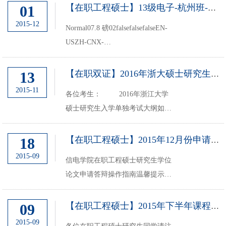
板、其他各类表格等均可在：信电
01
【在职工程硕士】13级电子-杭州班-半导体器件物理考试调整通知
学院主页>>教育教学/工程硕士>>
2015-12
Normal07.8 磅02falsefalsefalseEN-
下载服务栏目内下载。一、学位申
USZH-CNX-
请条件(1)...
NONEMicrosoftInternetExplorer42013
级电子与通信工程-在职工程硕士
13
【在职双证】2016年浙大硕士研究生单独考试考试大纲
杭州班同学请注意：本学期《半导
2015-11
各位考生： 2016年浙江大学
体器件物理》考试调整如下：考试
硕士研究生入学单独考试大纲如
时间：由原定的12月6日10:00-
下，请及时下载，做好复习迎考工
12:00，...
作。2016年浙江大学硕士研究生入
18
【在职工程硕士】2015年12月份申请学位的通知
学单独考试数学考试大纲2016年浙
2015-09
信电学院在职工程硕士研究生学位
江大...
论文申请答辩操作指南温馨提示：
申请学位流程、答辩材料、论文模
板、其他各类表格等均可在：信电
09
【在职工程硕士】2015年下半年课程安排
学院主页>>教育教学/工程硕士>>
2015-09