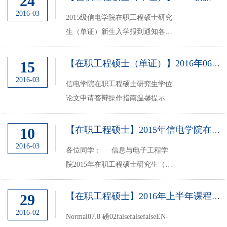
24
文申请答辩操作指南温馨提示：申
2016-03
2015级信电学院在职工程硕士研究
请学位流程、答辩材料、论文模
生（单证）新生入学报到通知各位
板、其他各类表格等均可在：信电
同学：2015年浙江大学信息与电子
学院主页...
工程学院在职攻读工程硕士学位招
15
【在职工程硕士（单证）】2016年06月份学位论文申请答辩通知
生工作已结束，现公布正式录取名
2016-03
信电学院在职工程硕士研究生学位
单，详见本通知附件一。新生报
论文申请答辩操作指南温馨提示：
到、课程安排、开学典礼...
申请学位流程、答辩材料、论文模
板、其他各类表格等均可在：信电
10
【在职工程硕士】2015年信电学院在职工程硕士研究生（单证）入学考试拟录取...
学院主页>>教育教学/工程硕士>>
2016-03
各位同学： 信息与电子工程学
下载服务栏目内下载。一、学位申
院2015年在职工程硕士研究生（单
请条件1、...
证）入学考试拟录取名单见本通知
附件。 因拟录取名单尚在学校
29
【在职工程硕士】2016年上半年课程安排
研究生院审核过程中，故最终录取
2016-02
Normal07.8 磅02falsefalsefalseEN-
情况以研...