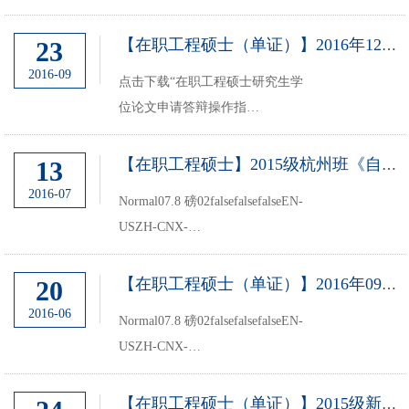
间2016月10月10日—10月31日 浙
10月...
江大学工程师...
23
【在职工程硕士（单证）】2016年12月份学位论文申请答辩通知
2016-09
点击下载“在职工程硕士研究生学
位论文申请答辩操作指
南”Normal07.8 磅
02falsefalsefalseEN-USZH-CNX-
13
【在职工程硕士】2015级杭州班《自然辩证法》课程安排
NONEMicrosoftInternetExplorer4信
2016-07
Normal07.8 磅02falsefalsefalseEN-
电学院在职工程硕士办公室联系方
USZH-CNX-
式Normal07.8 磅02falsefalsefalse...
NONEMicrosoftInternetExplorer42015
级电子与通信工程、集成电路工
20
【在职工程硕士（单证）】2016年09月份学位论文申请答辩通知
程-在职工程硕士杭州班同学请注
2016-06
Normal07.8 磅02falsefalsefalseEN-
意：本学期《自然辩证法》课程调
USZH-CNX-
整如下：上课时间：上课时间按照
NONEMicrosoftInternetExplorer4信
原课程...
电学院在职工程硕士研究生学位论
【在职工程硕士（单证）】2015级新生入学报到通知