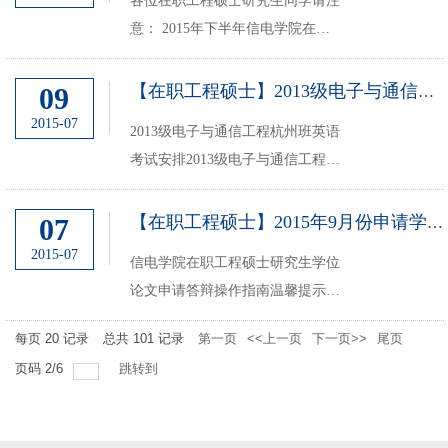
各位在职工程硕士研究生同学请注
下载服务栏目内下载。一、学位申
意： 2015年下半年信电学院在职
请条件(1)...
工程硕士研究生课程安排如下：杭
州班【2013级电子与通信工程】从
09
【在职工程硕士】2013级电子与通信工程杭州班英语考试安排
9月19日开始上课；杭州班【2014
2015-07
2013级电子与通信工程杭州班英语
级电子与通信工程】从9月19日开
考试安排2013级电子与通信工程-
始上课；杭州班【20...
杭州班同学请注意：因天气原因，
本次英语考试调整为以下安排；提
07
【在职工程硕士】2015年9月份申请学位的通知
示：原定7月11日11点开始的主观
2015-07
信电学院在职工程硕士研究生学位
题考试调整到周日进行。一、主观
论文申请答辩操作指南温馨提示：
题考试时间及地点：2015...
申请学位流程、答辩材料、论文模
每页
20
记录
总共
101
记录
第一页
<<上一页
下一页>>
尾页
板、其他各类表格等均可在：信电
页码
2
/
6
跳转到
学院主页>>教育教学/工程硕士>>
下载服务栏目内下载。一、学位申
请条件(1)...