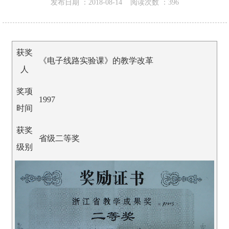
发布日期 ：
2018-08-14
阅读次数 ：
396
获奖
《电子线路实验课》的教学改革
人
奖项
1997
时间
获奖
省级二等奖
级别