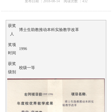
发布日期 ：
2018-08-14
阅读次数 ：
432
获奖
博士生助教推动本科实验教学改革
人
奖项
1996
时间
获奖
校级一等
级别