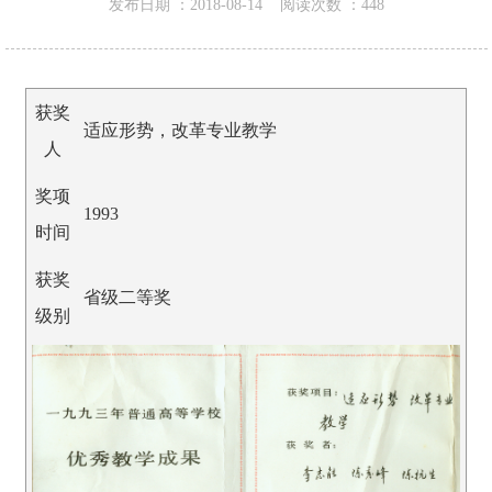
发布日期 ：
2018-08-14
阅读次数 ：
448
获奖
适应形势，改革专业教学
人
奖项
1993
时间
获奖
省级二等奖
级别