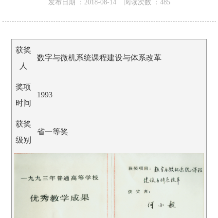
发布日期 ：
2018-08-14
阅读次数 ：
485
获奖
数字与微机系统课程建设与体系改革
人
奖项
1993
时间
获奖
省一等奖
级别